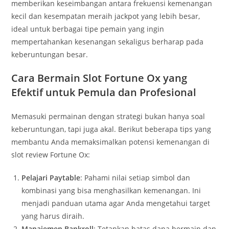
memberikan keseimbangan antara frekuensi kemenangan
kecil dan kesempatan meraih jackpot yang lebih besar,
ideal untuk berbagai tipe pemain yang ingin
mempertahankan kesenangan sekaligus berharap pada
keberuntungan besar.
Cara Bermain Slot Fortune Ox yang
Efektif untuk Pemula dan Profesional
Memasuki permainan dengan strategi bukan hanya soal
keberuntungan, tapi juga akal. Berikut beberapa tips yang
membantu Anda memaksimalkan potensi kemenangan di
slot review Fortune Ox:
Pelajari Paytable
: Pahami nilai setiap simbol dan
kombinasi yang bisa menghasilkan kemenangan. Ini
menjadi panduan utama agar Anda mengetahui target
yang harus diraih.
Manajemen Bankroll
: Tetapkan batas dana bermain dan