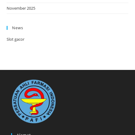
November 2025
News
Slot gacor