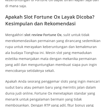
di mana saja.
Apakah Slot Fortune Ox Layak Dicoba?
Kesimpulan dan Rekomendasi
Mengakhiri
slot review Fortune Ox
, sulit untuk tidak
merekomendasikan permainan yang dirancang sedemikian
rupa untuk merayakan keberuntungan dan kemakmuran
ala budaya Tionghoa ini. Mesin slot yang memadukan
estetika memanjakan mata dengan mekanika permainan
yang adil dan menguntungkan membuat siapa pun ingin
mencobanya setidaknya sekali.
Apakah Anda seorang penggemar slots yang ingin mencari
sudut baru atau pemain baru yang merintis jalan dalam
dunia judi online, Fortune Ox menetapkan standar yang
menarik untuk pengalaman bermain yang tidak
membosankan. Dengan RTP yang adil, fitur bonus yang