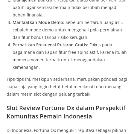
patuhi agar sensasi bermain tidak berubah menjadi
beban finansial.
Manfaatkan Mode Demo
: Sebelum bertaruh uang asli,
cobalah mode demo untuk mengenali pola permainan
dan fitur bonus tanpa risiko kerugian.
Perhatikan Frekuensi Putaran Gratis
: Fokus pada
bagaimana dan kapan fitur free spins aktif, karena itulah
momen-momen terbaik untuk menggandakan
kemenangan.
Tips-tips ini, meskipun sederhana, merupakan pondasi bagi
siapa saja yang ingin betul-betul menikmati dan menang
dalam mesin slot dengan peluang terbaik.
Slot Review Fortune Ox dalam Perspektif
Komunitas Pemain Indonesia
Di Indonesia, Fortuna Ox mengukir reputasi sebagai pilihan