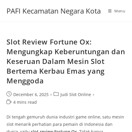
Skip
PAFI Kecamatan Negara Kota
to
Menu
content
Slot Review Fortune Ox:
Mengungkap Keberuntungan dan
Keseruan Dalam Mesin Slot
Bertema Kerbau Emas yang
Menggoda
Post
Post
December 6, 2025
Judi Slot Online
published:
category:
Reading
4 mins read
time:
Di tengah gemuruh dunia industri game online, satu mesin
slot menarik perhatian para pemain di Indonesia dan
dunia, yaitu
slot review Fortune Ox
. Tidak hanya