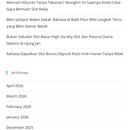
Mencari Hiburan Tanpa Tekanan? Mungkin Ini Saatnya Anda Coba
Gaya Bermain Slot Relax
Bikin Jackpot Makin Dekat: Rahasia di Balik Fitur Wild Lengket Terus
yang Bikin Gamer Betah
Bukan Sekadar Slot Biasa: High Society Slot dan Pesona Dunia
Glamor di Ujung Jari
Rahasia Dapatkan Slot Bonus Deposit Pasti Hoki Harian Tanpa Ribet
Archives
April 2026
March 2026
February 2026
January 2026
December 2025