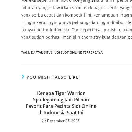
Mereka seperti film box office yang selalu ramai penont
hiburan yang ditawarkan solid: efek bagus, cerita ya
yang serba cepat dan kompetitif ini, kemampuan Pra
—ingin seru, ingin punya peluang, dan ingin dihibur d
banyak bettor Indonesia. Dan sepertinya, posisi itu a
yang sudah berhasil menjalin chemistry kuat dengan pe
TAGS
:
DAFTAR SITUS JUDI SLOT ONLINE TERPERCAYA
YOU MIGHT ALSO LIKE
Kenapa Tiger Warrior
Spadegaming Jadi Pilihan
Favorit Para Pecinta Slot Online
di Indonesia Saat Ini
December 25, 2025