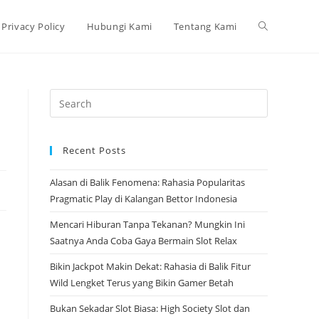
Toggle
Privacy Policy
Hubungi Kami
Tentang Kami
website
Press
Escape
search
to
Recent Posts
close
the
Alasan di Balik Fenomena: Rahasia Popularitas
search
Pragmatic Play di Kalangan Bettor Indonesia
panel.
Mencari Hiburan Tanpa Tekanan? Mungkin Ini
Saatnya Anda Coba Gaya Bermain Slot Relax
Bikin Jackpot Makin Dekat: Rahasia di Balik Fitur
Wild Lengket Terus yang Bikin Gamer Betah
Bukan Sekadar Slot Biasa: High Society Slot dan