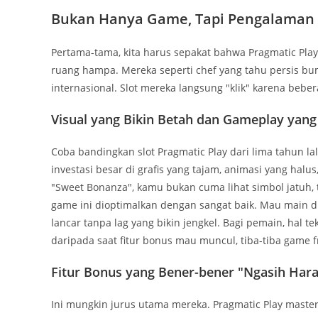
Bukan Hanya Game, Tapi Pengalaman 
Pertama-tama, kita harus sepakat bahwa Pragmatic Pla
ruang hampa. Mereka seperti chef yang tahu persis bumb
internasional. Slot mereka langsung "klik" karena beb
Visual yang Bikin Betah dan Gameplay yang
Coba bandingkan slot Pragmatic Play dari lima tahun la
investasi besar di grafis yang tajam, animasi yang hal
"Sweet Bonanza", kamu bukan cuma lihat simbol jatuh, t
game ini dioptimalkan dengan sangat baik. Mau main d
lancar tanpa lag yang bikin jengkel. Bagi pemain, hal tek
daripada saat fitur bonus mau muncul, tiba-tiba game f
Fitur Bonus yang Bener-bener "Ngasih Har
Ini mungkin jurus utama mereka. Pragmatic Play maste