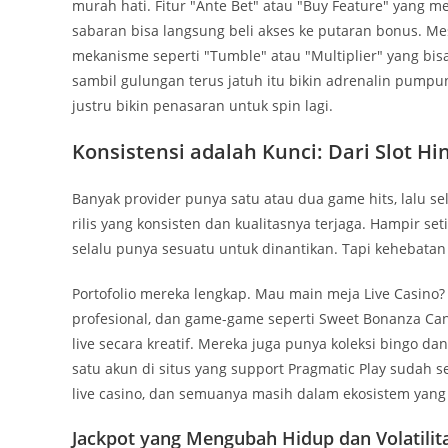
murah hati. Fitur "Ante Bet" atau "Buy Feature" yang m
sabaran bisa langsung beli akses ke putaran bonus. Mesk
mekanisme seperti "Tumble" atau "Multiplier" yang bis
sambil gulungan terus jatuh itu bikin adrenalin pu
justru bikin penasaran untuk spin lagi.
Konsistensi adalah Kunci: Dari Slot Hi
Banyak provider punya satu atau dua game hits, lalu se
rilis yang konsisten dan kualitasnya terjaga. Hampir se
selalu punya sesuatu untuk dinantikan. Tapi kehebatan 
Portofolio mereka lengkap. Mau main meja Live Casino?
profesional, dan game-game seperti Sweet Bonanza Ca
live secara kreatif. Mereka juga punya koleksi bingo da
satu akun di situs yang support Pragmatic Play sudah s
live casino, dan semuanya masih dalam ekosistem yang 
Jackpot yang Mengubah Hidup dan Volatili