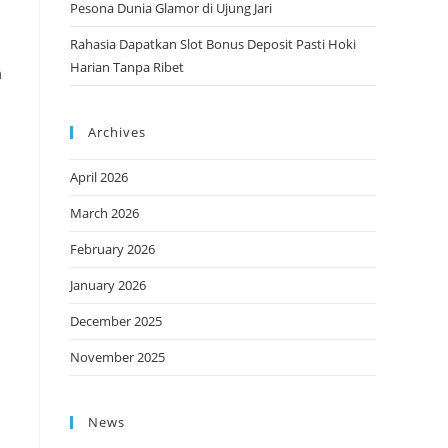
Pesona Dunia Glamor di Ujung Jari
Rahasia Dapatkan Slot Bonus Deposit Pasti Hoki
Harian Tanpa Ribet
m
Archives
April 2026
March 2026
February 2026
January 2026
December 2025
November 2025
News