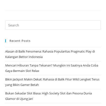
Pre
Es
to
Recent Posts
clo
the
Alasan di Balik Fenomena: Rahasia Popularitas Pragmatic Play di
sea
Kalangan Bettor Indonesia
pan
Mencari Hiburan Tanpa Tekanan? Mungkin Ini Saatnya Anda Coba
Gaya Bermain Slot Relax
Bikin Jackpot Makin Dekat: Rahasia di Balik Fitur Wild Lengket Terus
yang Bikin Gamer Betah
Bukan Sekadar Slot Biasa: High Society Slot dan Pesona Dunia
Glamor di Ujung Jari