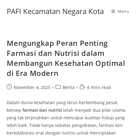
Skip
PAFI Kecamatan Negara Kota
to
Menu
content
Mengungkap Peran Penting
Farmasi dan Nutrisi dalam
Membangun Kesehatan Optimal
di Era Modern
Post
Post
Reading
November 4, 2025
Berita
4 mins read
published:
category:
time:
Dalam dunia kesehatan yang terus berkembang pesat,
konsep
farmasi dan nutrisi
telah menjadi dua pilar utama
yang tak terpisahkan untuk mencapai kualitas hidup yang
lebih baik. Tidak hanya sebatas pengobatan, farmasi kini
berkolaborasi erat dengan nutrisi untuk menciptakan