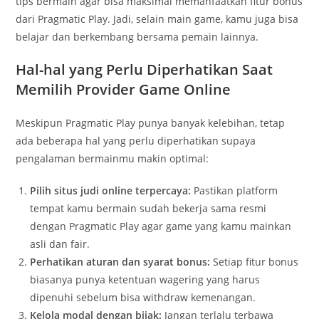
tips bermain agar bisa maksimal memanfaatkan fitur bonus
dari Pragmatic Play. Jadi, selain main game, kamu juga bisa
belajar dan berkembang bersama pemain lainnya.
Hal-hal yang Perlu Diperhatikan Saat
Memilih Provider Game Online
Meskipun Pragmatic Play punya banyak kelebihan, tetap
ada beberapa hal yang perlu diperhatikan supaya
pengalaman bermainmu makin optimal:
Pilih situs judi online terpercaya:
Pastikan platform
tempat kamu bermain sudah bekerja sama resmi
dengan Pragmatic Play agar game yang kamu mainkan
asli dan fair.
Perhatikan aturan dan syarat bonus:
Setiap fitur bonus
biasanya punya ketentuan wagering yang harus
dipenuhi sebelum bisa withdraw kemenangan.
Kelola modal dengan bijak:
Jangan terlalu terbawa