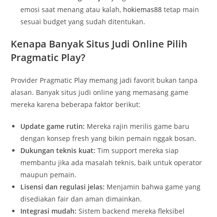
emosi saat menang atau kalah,
hokiemas88
tetap main
sesuai budget yang sudah ditentukan.
Kenapa Banyak Situs Judi Online Pilih
Pragmatic Play?
Provider Pragmatic Play memang jadi favorit bukan tanpa
alasan. Banyak situs judi online yang memasang game
mereka karena beberapa faktor berikut:
Update game rutin:
Mereka rajin merilis game baru
dengan konsep fresh yang bikin pemain nggak bosan.
Dukungan teknis kuat:
Tim support mereka siap
membantu jika ada masalah teknis, baik untuk operator
maupun pemain.
Lisensi dan regulasi jelas:
Menjamin bahwa game yang
disediakan fair dan aman dimainkan.
Integrasi mudah:
Sistem backend mereka fleksibel