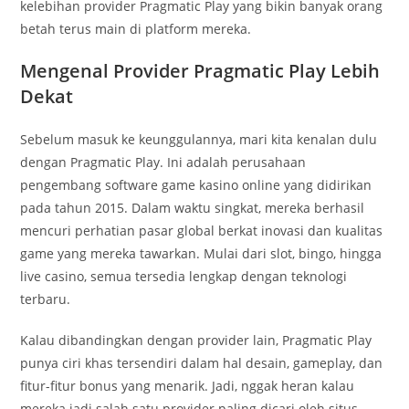
kelebihan provider Pragmatic Play yang bikin banyak orang
betah terus main di platform mereka.
Mengenal Provider Pragmatic Play Lebih
Dekat
Sebelum masuk ke keunggulannya, mari kita kenalan dulu
dengan Pragmatic Play. Ini adalah perusahaan
pengembang software game kasino online yang didirikan
pada tahun 2015. Dalam waktu singkat, mereka berhasil
mencuri perhatian pasar global berkat inovasi dan kualitas
game yang mereka tawarkan. Mulai dari slot, bingo, hingga
live casino, semua tersedia lengkap dengan teknologi
terbaru.
Kalau dibandingkan dengan provider lain, Pragmatic Play
punya ciri khas tersendiri dalam hal desain, gameplay, dan
fitur-fitur bonus yang menarik. Jadi, nggak heran kalau
mereka jadi salah satu provider paling dicari oleh situs-