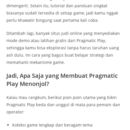
dimengerti. Selain itu, tutorial dan panduan singkat
biasanya sudah tersedia di setiap game, jadi kamu nggak
perlu khawatir bingung saat pertama kali coba.
Ditambah lagi, banyak situs judi online yang menyediakan
mode demo atau latihan gratis dari Pragmatic Play,
sehingga kamu bisa eksplorasi tanpa harus taruhan uang
asli dulu. Ini cara yang bagus buat belajar strategi dan
memahami mekanisme game.
Jadi, Apa Saja yang Membuat Pragmatic
Play Menonjol?
Kalau mau rangkum, berikut poin-poin utama yang bikin
Pragmatic Play beda dan unggul di mata para pemain dan
operator:
Koleksi game lengkap dan beragam tema