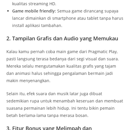
kualitas streaming HD.
Game mobile friendly:
Semua game dirancang supaya
lancar dimainkan di smartphone atau tablet tanpa harus
install aplikasi tambahan.
2. Tampilan Grafis dan Audio yang Memukau
Kalau kamu pernah coba main game dari Pragmatic Play,
pasti langsung terasa bedanya dari segi visual dan suara.
Mereka selalu mengutamakan kualitas grafis yang tajam
dan animasi halus sehingga pengalaman bermain jadi
makin menyenangkan.
Selain itu, efek suara dan musik latar juga dibuat
sedemikian rupa untuk menambah keseruan dan membuat
suasana permainan lebih hidup. Ini tentu bikin pemain
betah berlama-lama tanpa merasa bosan.
3. Fitur Bonus yang Melimpah dan