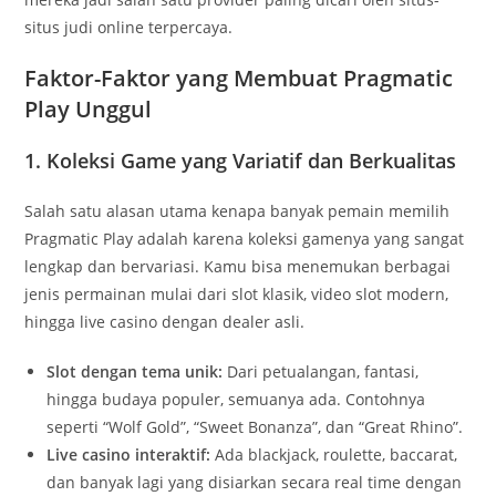
situs judi online terpercaya.
Faktor-Faktor yang Membuat Pragmatic
Play Unggul
1. Koleksi Game yang Variatif dan Berkualitas
Salah satu alasan utama kenapa banyak pemain memilih
Pragmatic Play adalah karena koleksi gamenya yang sangat
lengkap dan bervariasi. Kamu bisa menemukan berbagai
jenis permainan mulai dari slot klasik, video slot modern,
hingga live casino dengan dealer asli.
Slot dengan tema unik:
Dari petualangan, fantasi,
hingga budaya populer, semuanya ada. Contohnya
seperti “Wolf Gold”, “Sweet Bonanza”, dan “Great Rhino”.
Live casino interaktif:
Ada blackjack, roulette, baccarat,
dan banyak lagi yang disiarkan secara real time dengan