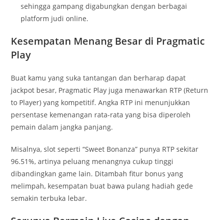
sehingga gampang digabungkan dengan berbagai
platform judi online.
Kesempatan Menang Besar di Pragmatic
Play
Buat kamu yang suka tantangan dan berharap dapat
jackpot besar, Pragmatic Play juga menawarkan RTP (Return
to Player) yang kompetitif. Angka RTP ini menunjukkan
persentase kemenangan rata-rata yang bisa diperoleh
pemain dalam jangka panjang.
Misalnya, slot seperti “Sweet Bonanza” punya RTP sekitar
96.51%, artinya peluang menangnya cukup tinggi
dibandingkan game lain. Ditambah fitur bonus yang
melimpah, kesempatan buat bawa pulang hadiah gede
semakin terbuka lebar.