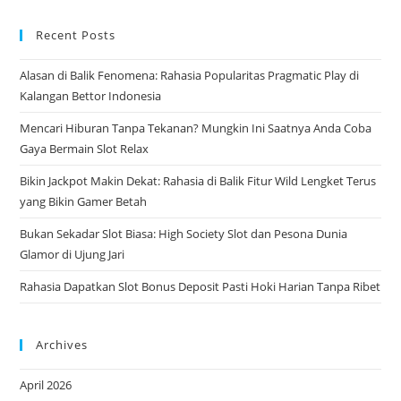
to
Recent Posts
clo
the
Alasan di Balik Fenomena: Rahasia Popularitas Pragmatic Play di
sea
Kalangan Bettor Indonesia
pan
Mencari Hiburan Tanpa Tekanan? Mungkin Ini Saatnya Anda Coba
Gaya Bermain Slot Relax
Bikin Jackpot Makin Dekat: Rahasia di Balik Fitur Wild Lengket Terus
yang Bikin Gamer Betah
Bukan Sekadar Slot Biasa: High Society Slot dan Pesona Dunia
Glamor di Ujung Jari
Rahasia Dapatkan Slot Bonus Deposit Pasti Hoki Harian Tanpa Ribet
Archives
April 2026