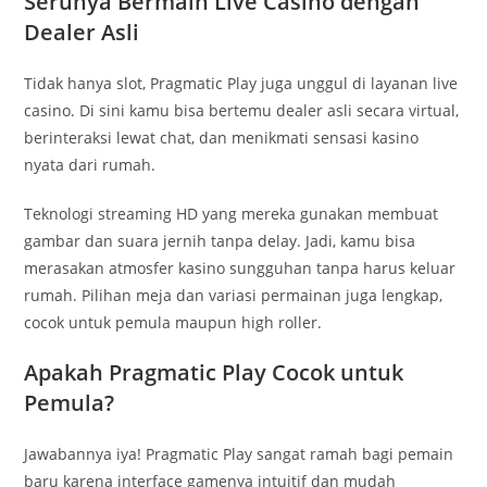
Serunya Bermain Live Casino dengan
Dealer Asli
Tidak hanya slot, Pragmatic Play juga unggul di layanan live
casino. Di sini kamu bisa bertemu dealer asli secara virtual,
berinteraksi lewat chat, dan menikmati sensasi kasino
nyata dari rumah.
Teknologi streaming HD yang mereka gunakan membuat
gambar dan suara jernih tanpa delay. Jadi, kamu bisa
merasakan atmosfer kasino sungguhan tanpa harus keluar
rumah. Pilihan meja dan variasi permainan juga lengkap,
cocok untuk pemula maupun high roller.
Apakah Pragmatic Play Cocok untuk
Pemula?
Jawabannya iya! Pragmatic Play sangat ramah bagi pemain
baru karena interface gamenya intuitif dan mudah