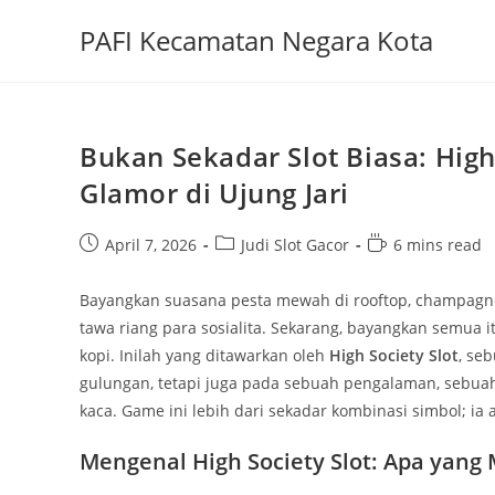
Skip
PAFI Kecamatan Negara Kota
to
content
Bukan Sekadar Slot Biasa: High
Glamor di Ujung Jari
Post
Post
Reading
April 7, 2026
Judi Slot Gacor
6 mins read
published:
category:
time:
Bayangkan suasana pesta mewah di rooftop, champagne
tawa riang para sosialita. Sekarang, bayangkan semua 
kopi. Inilah yang ditawarkan oleh
High Society Slot
, se
gulungan, tetapi juga pada sebuah pengalaman, sebuah f
kaca. Game ini lebih dari sekadar kombinasi simbol; ia
Mengenal High Society Slot: Apa yang