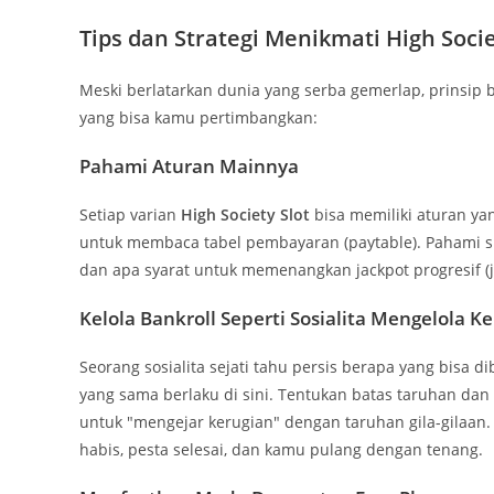
Tips dan Strategi Menikmati High Socie
Meski berlatarkan dunia yang serba gemerlap, prinsip
yang bisa kamu pertimbangkan:
Pahami Aturan Mainnya
Setiap varian
High Society Slot
bisa memiliki aturan ya
untuk membaca tabel pembayaran (paytable). Pahami sim
dan apa syarat untuk memenangkan jackpot progresif (j
Kelola Bankroll Seperti Sosialita Mengelola 
Seorang sosialita sejati tahu persis berapa yang bisa
yang sama berlaku di sini. Tentukan batas taruhan da
untuk "mengejar kerugian" dengan taruhan gila-gilaan.
habis, pesta selesai, dan kamu pulang dengan tenang.