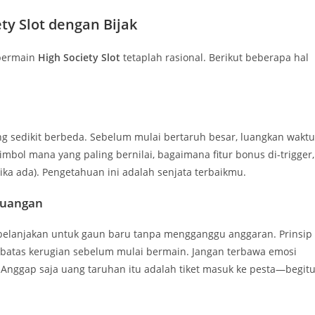
ty Slot dengan Bijak
 bermain
High Society Slot
tetaplah rasional. Berikut beberapa hal
ng sedikit berbeda. Sebelum mulai bertaruh besar, luangkan waktu
bol mana yang paling bernilai, bagaimana fitur bonus di-trigger,
ika ada). Pengetahuan ini adalah senjata terbaikmu.
Keuangan
 dibelanjakan untuk gaun baru tanpa mengganggu anggaran. Prinsip
n batas kerugian sebelum mulai bermain. Jangan terbawa emosi
 Anggap saja uang taruhan itu adalah tiket masuk ke pesta—begit