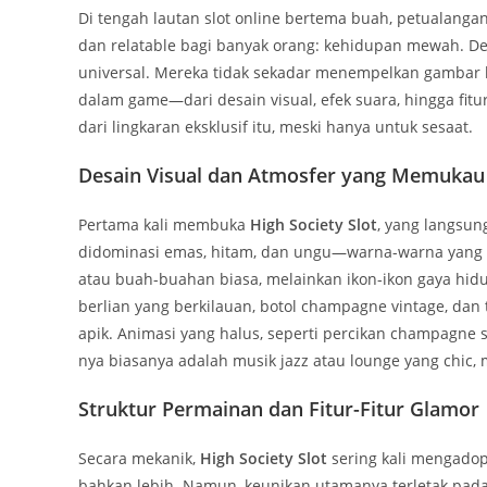
Di tengah lautan slot online bertema buah, petualangan
dan relatable bagi banyak orang: kehidupan mewah. De
universal. Mereka tidak sekadar menempelkan gambar b
dalam game—dari desain visual, efek suara, hingga fi
dari lingkaran eksklusif itu, meski hanya untuk sesaat.
Desain Visual dan Atmosfer yang Memukau
Pertama kali membuka
High Society Slot
, yang langsun
didominasi emas, hitam, dan ungu—warna-warna yang 
atau buah-buahan biasa, melainkan ikon-ikon gaya hidup 
berlian yang berkilauan, botol champagne vintage, dan 
apik. Animasi yang halus, seperti percikan champagn
nya biasanya adalah musik jazz atau lounge yang chic
Struktur Permainan dan Fitur-Fitur Glamor
Secara mekanik,
High Society Slot
sering kali mengadops
bahkan lebih. Namun, keunikan utamanya terletak pada 