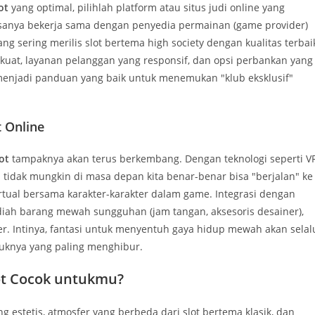
ot
yang optimal, pilihlah platform atau situs judi online yang
biasanya bekerja sama dengan penyedia permainan (game provider)
ng sering merilis slot bertema high society dengan kualitas terbai
 kuat, layanan pelanggan yang responsif, dan opsi perbankan yang
menjadi panduan yang baik untuk menemukan "klub eksklusif"
 Online
ot
tampaknya akan terus berkembang. Dengan teknologi seperti V
an tidak mungkin di masa depan kita benar-benar bisa "berjalan" ke
rtual bersama karakter-karakter dalam game. Integrasi dengan
iah barang mewah sungguhan (jam tangan, aksesoris desainer),
. Intinya, fantasi untuk menyentuh gaya hidup mewah akan selal
uknya yang paling menghibur.
lot Cocok untukmu?
 estetis, atmosfer yang berbeda dari slot bertema klasik, dan