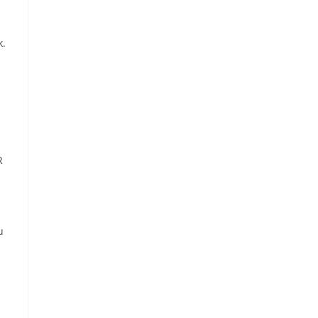
k.
R
u