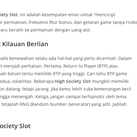
iety Slot
. Ini adalah kesempatan emas untuk "mencicipi
ermainan, frekuensi fitur bonus, dan getaran game tanpa risiko
aru beralih ke permainan dengan uang asli.
 Kilauan Berlian
balik kemewahan selalu ada hal-hal yang perlu dicermati. Dalam
t menjadi perhatian. Pertama, Return to Player (RTP) atau
h belum tentu memiliki RTP yang tinggi. Cari tahu RTP game
dua, volatilitas. Beberapa
High Society Slot
mungkin memiliki
in datang, tetapi jarang. Jika kamu lebih suka kemenangan kecil
hingga menengah. Ketiga, jangan sampai terhipnotis oleh tema.
 tetaplah RNG (Random Number Generator) yang adil. Jadilah
ciety Slot