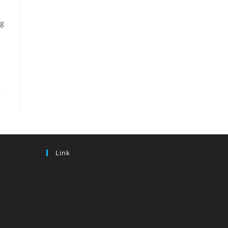
ng
Link