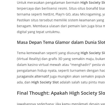
Untuk merasakan pengalaman bermain
High Society Sl
terpercaya dan berlisensi resmi. Situs-situs bonafid 
ternama seperti NetEnt, Play'n GO, atau Microgaming, ya
Pastikan situs tersebut memiliki sistem keamanan yang
beragam. Membaca ulasan dari pemain lain juga bisa 
digital yang tepat untukmu.
Masa Depan Tema Glamor dalam Dunia Slot
Tema kemewahan seperti yang diusung
High Society Sl
(Virtual Reality) dan grafis 3D yang semakin maju, buk
dalam kasino virtual mewah atau "menghadiri" pesta vi
pengalaman hidup nyata, seperti turnamen dengan had
juraganolx alternatif
juga mungkin akan semakin populer
ada, dan
High Society Slot
adalah salah satu pintu mas
Final Thought: Apakah High Society S
Jawabannya sederhana: jika kamu menikmati desain yang