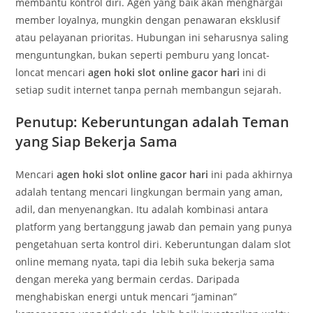
membantu kontrol diri. Agen yang baik akan menghargai
member loyalnya, mungkin dengan penawaran eksklusif
atau pelayanan prioritas. Hubungan ini seharusnya saling
menguntungkan, bukan seperti pemburu yang loncat-
loncat mencari
agen hoki slot online gacor hari
ini di
setiap sudit internet tanpa pernah membangun sejarah.
Penutup: Keberuntungan adalah Teman
yang Siap Bekerja Sama
Mencari
agen hoki slot online gacor hari
ini pada akhirnya
adalah tentang mencari lingkungan bermain yang aman,
adil, dan menyenangkan. Itu adalah kombinasi antara
platform yang bertanggung jawab dan pemain yang punya
pengetahuan serta kontrol diri. Keberuntungan dalam slot
online memang nyata, tapi dia lebih suka bekerja sama
dengan mereka yang bermain cerdas. Daripada
menghabiskan energi untuk mencari “jaminan”