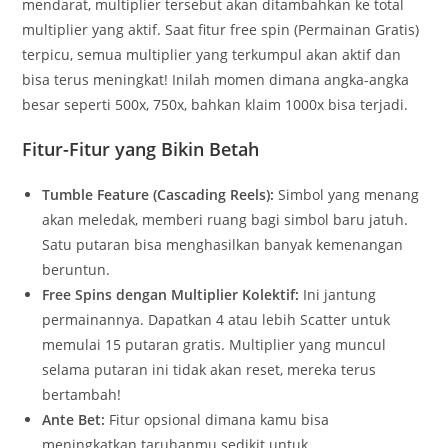
mendarat, multiplier tersebut akan ditambahkan ke total
multiplier yang aktif. Saat fitur free spin (Permainan Gratis)
terpicu, semua multiplier yang terkumpul akan aktif dan
bisa terus meningkat! Inilah momen dimana angka-angka
besar seperti 500x, 750x, bahkan klaim 1000x bisa terjadi.
Fitur-Fitur yang Bikin Betah
Tumble Feature (Cascading Reels):
Simbol yang menang
akan meledak, memberi ruang bagi simbol baru jatuh.
Satu putaran bisa menghasilkan banyak kemenangan
beruntun.
Free Spins dengan Multiplier Kolektif:
Ini jantung
permainannya. Dapatkan 4 atau lebih Scatter untuk
memulai 15 putaran gratis. Multiplier yang muncul
selama putaran ini tidak akan reset, mereka terus
bertambah!
Ante Bet:
Fitur opsional dimana kamu bisa
meningkatkan taruhanmu sedikit untuk