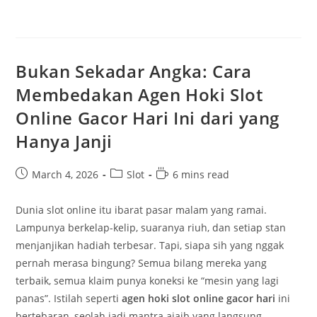
Bukan Sekadar Angka: Cara
Membedakan Agen Hoki Slot
Online Gacor Hari Ini dari yang
Hanya Janji
Post
Post
Reading
March 4, 2026
Slot
6 mins read
published:
category:
time:
Dunia slot online itu ibarat pasar malam yang ramai.
Lampunya berkelap-kelip, suaranya riuh, dan setiap stan
menjanjikan hadiah terbesar. Tapi, siapa sih yang nggak
pernah merasa bingung? Semua bilang mereka yang
terbaik, semua klaim punya koneksi ke “mesin yang lagi
panas”. Istilah seperti
agen hoki slot online gacor hari
ini
bertebaran, seolah jadi mantra ajaib yang langsung