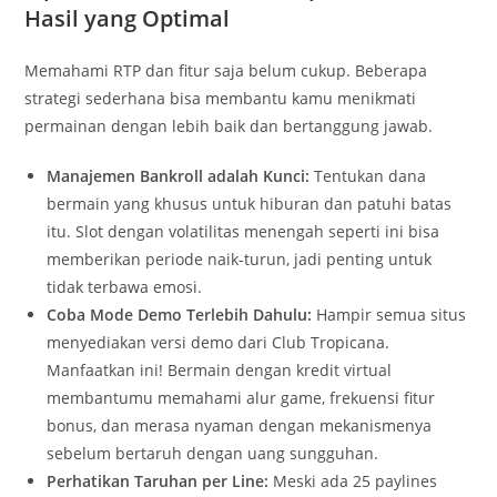
Hasil yang Optimal
Memahami RTP dan fitur saja belum cukup. Beberapa
strategi sederhana bisa membantu kamu menikmati
permainan dengan lebih baik dan bertanggung jawab.
Manajemen Bankroll adalah Kunci:
Tentukan dana
bermain yang khusus untuk hiburan dan patuhi batas
itu. Slot dengan volatilitas menengah seperti ini bisa
memberikan periode naik-turun, jadi penting untuk
tidak terbawa emosi.
Coba Mode Demo Terlebih Dahulu:
Hampir semua situs
menyediakan versi demo dari Club Tropicana.
Manfaatkan ini! Bermain dengan kredit virtual
membantumu memahami alur game, frekuensi fitur
bonus, dan merasa nyaman dengan mekanismenya
sebelum bertaruh dengan uang sungguhan.
Perhatikan Taruhan per Line:
Meski ada 25 paylines