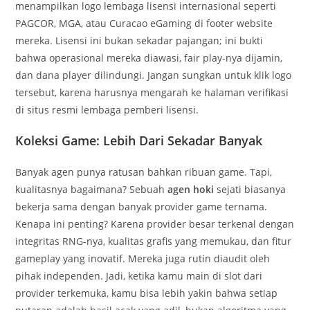
menampilkan logo lembaga lisensi internasional seperti
PAGCOR, MGA, atau Curacao eGaming di footer website
mereka. Lisensi ini bukan sekadar pajangan; ini bukti
bahwa operasional mereka diawasi, fair play-nya dijamin,
dan dana player dilindungi. Jangan sungkan untuk klik logo
tersebut, karena harusnya mengarah ke halaman verifikasi
di situs resmi lembaga pemberi lisensi.
Koleksi Game: Lebih Dari Sekadar Banyak
Banyak agen punya ratusan bahkan ribuan game. Tapi,
kualitasnya bagaimana? Sebuah
agen hoki
sejati biasanya
bekerja sama dengan banyak provider game ternama.
Kenapa ini penting? Karena provider besar terkenal dengan
integritas RNG-nya, kualitas grafis yang memukau, dan fitur
gameplay yang inovatif. Mereka juga rutin diaudit oleh
pihak independen. Jadi, ketika kamu main di slot dari
provider terkemuka, kamu bisa lebih yakin bahwa setiap