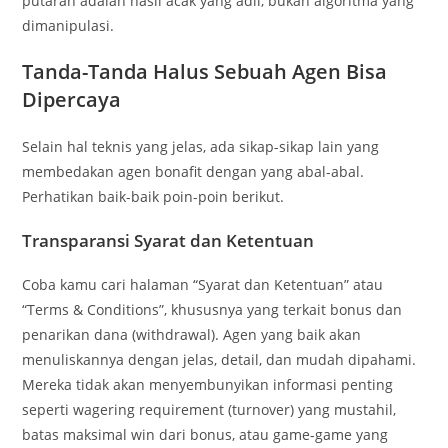
putaran adalah hasil acak yang adil, bukan algoritma yang
dimanipulasi.
Tanda-Tanda Halus Sebuah Agen Bisa
Dipercaya
Selain hal teknis yang jelas, ada sikap-sikap lain yang
membedakan agen bonafit dengan yang abal-abal.
Perhatikan baik-baik poin-poin berikut.
Transparansi Syarat dan Ketentuan
Coba kamu cari halaman “Syarat dan Ketentuan” atau
“Terms & Conditions”, khususnya yang terkait bonus dan
penarikan dana (withdrawal). Agen yang baik akan
menuliskannya dengan jelas, detail, dan mudah dipahami.
Mereka tidak akan menyembunyikan informasi penting
seperti wagering requirement (turnover) yang mustahil,
batas maksimal win dari bonus, atau game-game yang