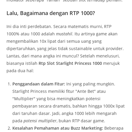
Lalu, Bagaimana dengan RTP 1000?
Ini dia inti perdebatan. Secara matematis murni, RTP
1000% atau 1000 adalah
mustahil
. Itu artinya game akan
mengembalikan 10x lipat dari semua uang yang
dipertaruhkan, yang jelas tidak sustainable untuk provider.
Lantas, dari mana angka ini muncul? Setelah menelusuri,
biasanya istilah
Rtp Slot Starlight Princess 1000
merujuk
pada dua hal:
Penggandaan dalam Fitur:
Ini yang paling mungkin.
Starlight Princess memiliki fitur "Ante Bet" atau
"Multiplier" yang bisa meningkatkan potensi
pembayaran secara dramatis, bahkan hingga 1000x lipat
dari taruhan dasar. Jadi, angka 1000 lebih mengarah
pada
potensi multiplier
, bukan RTP dasar game.
Kesalahan Pemahaman atau Buzz Marketing:
Beberapa