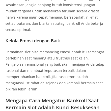
kesuksesan jangka panjang butuh konsistensi. Jangan
mudah tergoda untuk menaikkan taruhan secara drastis
hanya karena ingin cepat menang. Bersabarlah, nikmati
setiap putaran, dan biarkan strategi bankroll Anda bekerja
secara optimal.
Kelola Emosi dengan Baik
Permainan slot bisa memancing emosi, entah itu semangat
berlebihan saat menang atau frustrasi saat kalah.
Pengelolaan emosional yang baik akan menjaga Anda tetap
rasional dan membuat keputusan terbaik dalam
mempertahankan bankroll. Jika rasa emosi sudah
menguasai, istirahatlah sejenak dan kembali bermain saat
pikiran lebih jernih.
Mengapa Cara Mengatur Bankroll Saat
Bermain Slot Adalah Kunci Kesuksesan