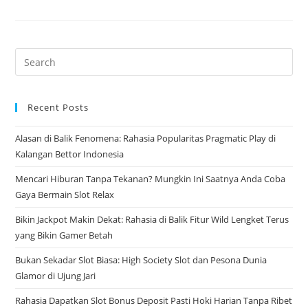
Pre
Es
to
Recent Posts
clo
the
Alasan di Balik Fenomena: Rahasia Popularitas Pragmatic Play di
sea
Kalangan Bettor Indonesia
pan
Mencari Hiburan Tanpa Tekanan? Mungkin Ini Saatnya Anda Coba
Gaya Bermain Slot Relax
Bikin Jackpot Makin Dekat: Rahasia di Balik Fitur Wild Lengket Terus
yang Bikin Gamer Betah
Bukan Sekadar Slot Biasa: High Society Slot dan Pesona Dunia
Glamor di Ujung Jari
Rahasia Dapatkan Slot Bonus Deposit Pasti Hoki Harian Tanpa Ribet