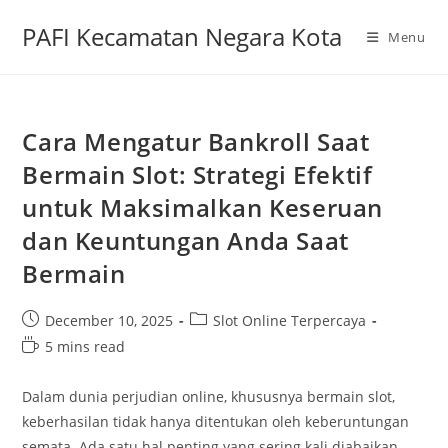
Skip
PAFI Kecamatan Negara Kota
to
Menu
content
Cara Mengatur Bankroll Saat
Bermain Slot: Strategi Efektif
untuk Maksimalkan Keseruan
dan Keuntungan Anda Saat
Bermain
Post
Post
December 10, 2025
Slot Online Terpercaya
published:
category:
Reading
5 mins read
time:
Dalam dunia perjudian online, khususnya bermain slot,
keberhasilan tidak hanya ditentukan oleh keberuntungan
semata. Ada satu hal penting yang sering kali diabaikan