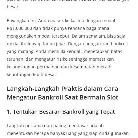
besar.
Bayangkan ini: Anda masuk ke kasino dengan modal
Rp1.000.000 dan tidak punya rencana bagaimana
menggunakan modal tersebut. Dalam semalam, bisa saja
modal itu lenyap tanpa jejak. Dengan pengaturan bankroll
yang matang, Anda memiliki kendali, menetapkan batas
taruhan, dan mengatur risiko sehingga memastikan
kelangsungan permainan dan kesempatan meraih
keuntungan lebih besar.
Langkah-Langkah Praktis dalam Cara
Mengatur Bankroll Saat Bermain Slot
1. Tentukan Besaran Bankroll yang Tepat
Langkah pertama dan paling mendasar adalah
menentukan berapa banyak uang yang siap Anda gunakan