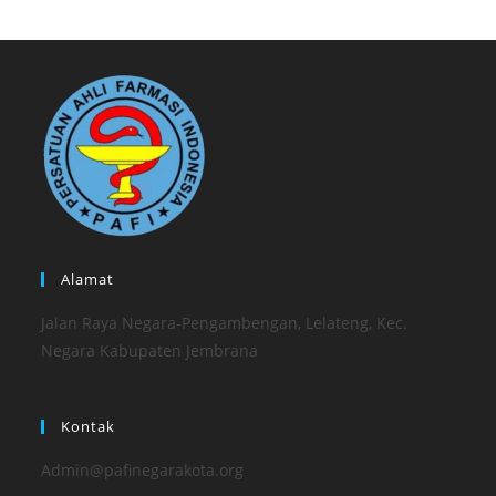
Alamat
Jalan Raya Negara-Pengambengan, Lelateng, Kec.
Negara Kabupaten Jembrana
Kontak
Admin@pafinegarakota.org