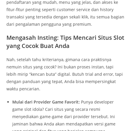
pendaftaran yang mudah, menu yang jelas, dan akses ke
fitur-fitur penting seperti customer service dan history
transaksi yang tersedia dengan sekali klik, itu semua bagian
dari pengalaman pengguna yang premium.
Mengasah Insting: Tips Mencari Situs Slot
yang Cocok Buat Anda
Nah, setelah tahu kriterianya, gimana cara praktisnya
nemuin situs yang cocok? Ini bukan proses instan, tapi
lebih mirip “kencan buta” digital. Butuh trial and error, tapi
dengan panduan yang tepat, Anda bisa mempersingkat
waktu pencarian.
Mulai dari Provider Game Favorit:
Punya developer
game slot idola? Cari situs yang secara resmi
menyediakan game-game dari provider tersebut. Ini
jaminan bahwa Anda akan mendapatkan versi game