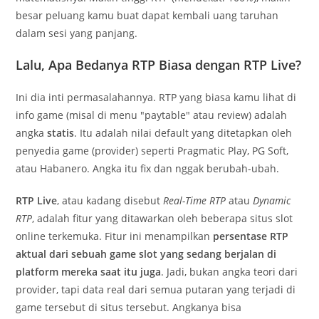
besar peluang kamu buat dapat kembali uang taruhan
dalam sesi yang panjang.
Lalu, Apa Bedanya RTP Biasa dengan RTP Live?
Ini dia inti permasalahannya. RTP yang biasa kamu lihat di
info game (misal di menu "paytable" atau review) adalah
angka
statis
. Itu adalah nilai default yang ditetapkan oleh
penyedia game (provider) seperti Pragmatic Play, PG Soft,
atau Habanero. Angka itu fix dan nggak berubah-ubah.
RTP Live
, atau kadang disebut
Real-Time RTP
atau
Dynamic
RTP
, adalah fitur yang ditawarkan oleh beberapa situs slot
online terkemuka. Fitur ini menampilkan
persentase RTP
aktual dari sebuah game slot yang sedang berjalan di
platform mereka saat itu juga
. Jadi, bukan angka teori dari
provider, tapi data real dari semua putaran yang terjadi di
game tersebut di situs tersebut. Angkanya bisa