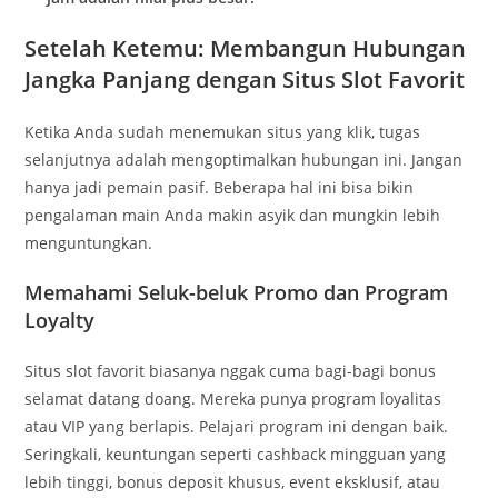
Setelah Ketemu: Membangun Hubungan
Jangka Panjang dengan Situs Slot Favorit
Ketika Anda sudah menemukan situs yang klik, tugas
selanjutnya adalah mengoptimalkan hubungan ini. Jangan
hanya jadi pemain pasif. Beberapa hal ini bisa bikin
pengalaman main Anda makin asyik dan mungkin lebih
menguntungkan.
Memahami Seluk-beluk Promo dan Program
Loyalty
Situs slot favorit biasanya nggak cuma bagi-bagi bonus
selamat datang doang. Mereka punya program loyalitas
atau VIP yang berlapis. Pelajari program ini dengan baik.
Seringkali, keuntungan seperti cashback mingguan yang
lebih tinggi, bonus deposit khusus, event eksklusif, atau