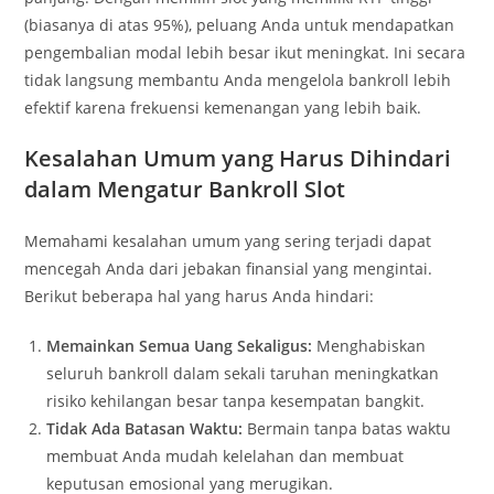
(biasanya di atas 95%), peluang Anda untuk mendapatkan
pengembalian modal lebih besar ikut meningkat. Ini secara
tidak langsung membantu Anda mengelola bankroll lebih
efektif karena frekuensi kemenangan yang lebih baik.
Kesalahan Umum yang Harus Dihindari
dalam Mengatur Bankroll Slot
Memahami kesalahan umum yang sering terjadi dapat
mencegah Anda dari jebakan finansial yang mengintai.
Berikut beberapa hal yang harus Anda hindari:
Memainkan Semua Uang Sekaligus:
Menghabiskan
seluruh bankroll dalam sekali taruhan meningkatkan
risiko kehilangan besar tanpa kesempatan bangkit.
Tidak Ada Batasan Waktu:
Bermain tanpa batas waktu
membuat Anda mudah kelelahan dan membuat
keputusan emosional yang merugikan.