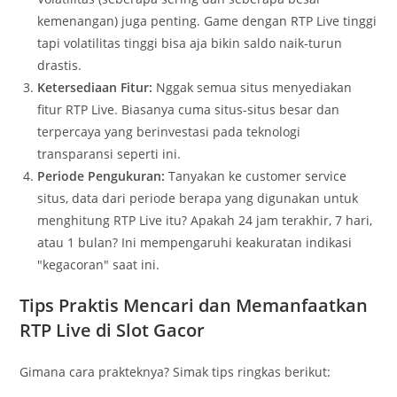
kemenangan) juga penting. Game dengan RTP Live tinggi
tapi volatilitas tinggi bisa aja bikin saldo naik-turun
drastis.
Ketersediaan Fitur:
Nggak semua situs menyediakan
fitur RTP Live. Biasanya cuma situs-situs besar dan
terpercaya yang berinvestasi pada teknologi
transparansi seperti ini.
Periode Pengukuran:
Tanyakan ke customer service
situs, data dari periode berapa yang digunakan untuk
menghitung RTP Live itu? Apakah 24 jam terakhir, 7 hari,
atau 1 bulan? Ini mempengaruhi keakuratan indikasi
"kegacoran" saat ini.
Tips Praktis Mencari dan Memanfaatkan
RTP Live di Slot Gacor
Gimana cara prakteknya? Simak tips ringkas berikut: