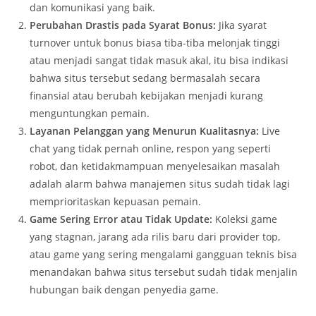
dan komunikasi yang baik.
Perubahan Drastis pada Syarat Bonus:
Jika syarat
turnover untuk bonus biasa tiba-tiba melonjak tinggi
atau menjadi sangat tidak masuk akal, itu bisa indikasi
bahwa situs tersebut sedang bermasalah secara
finansial atau berubah kebijakan menjadi kurang
menguntungkan pemain.
Layanan Pelanggan yang Menurun Kualitasnya:
Live
chat yang tidak pernah online, respon yang seperti
robot, dan ketidakmampuan menyelesaikan masalah
adalah alarm bahwa manajemen situs sudah tidak lagi
memprioritaskan kepuasan pemain.
Game Sering Error atau Tidak Update:
Koleksi game
yang stagnan, jarang ada rilis baru dari provider top,
atau game yang sering mengalami gangguan teknis bisa
menandakan bahwa situs tersebut sudah tidak menjalin
hubungan baik dengan penyedia game.