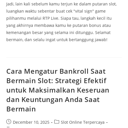
Jadi, lain kali sebelum kamu terjun ke dalam putaran slot,
luangkan waktu sebentar buat cek "vital sign" game
pilihanmu melalui RTP Live. Siapa tau, langkah kecil itu
yang akhirnya membawa kamu ke putaran bonus atau
kemenangan besar yang selama ini ditunggu. Selamat
bermain, dan selalu ingat untuk bertanggung jawab!
Cara Mengatur Bankroll Saat
Bermain Slot: Strategi Efektif
untuk Maksimalkan Keseruan
dan Keuntungan Anda Saat
Bermain
Post
Post
December 10, 2025
Slot Online Terpercaya
published:
category: