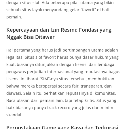
dengan situs slot. Ada beberapa pilar utama yang bikin
sebuah situs layak menyandang gelar “favorit” di hati
pemain.
Kepercayaan dan Izin Resmi: Fondasi yang
Nggak Bisa Ditawar
Hal pertama yang harus jadi pertimbangan utama adalah
legalitas. Situs slot favorit harus punya dasar hukum yang
kuat, biasanya ditunjukkan dengan lisensi dari lembaga
pengawas perjudian internasional yang reputasinya bagus.
Lisensi ini ibarat “SIM”-nya situs tersebut, membuktikan
bahwa mereka beroperasi secara fair, transparan, dan
diawasi. Selain itu, perhatikan reputasinya di komunitas.
Baca ulasan dari pemain lain, tapi tetap kritis. Situs yang
baik biasanya punya track record yang jelas dan minim
skandal.
Perpustakaan Game yang Kaya dan Terkurasi