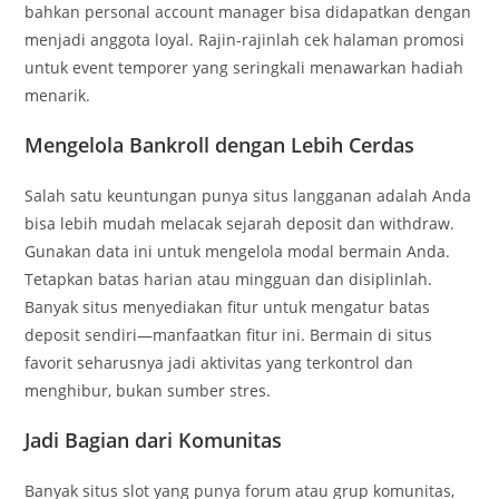
bahkan personal account manager bisa didapatkan dengan
menjadi anggota loyal. Rajin-rajinlah cek halaman promosi
untuk event temporer yang seringkali menawarkan hadiah
menarik.
Mengelola Bankroll dengan Lebih Cerdas
Salah satu keuntungan punya situs langganan adalah Anda
bisa lebih mudah melacak sejarah deposit dan withdraw.
Gunakan data ini untuk mengelola modal bermain Anda.
Tetapkan batas harian atau mingguan dan disiplinlah.
Banyak situs menyediakan fitur untuk mengatur batas
deposit sendiri—manfaatkan fitur ini. Bermain di situs
favorit seharusnya jadi aktivitas yang terkontrol dan
menghibur, bukan sumber stres.
Jadi Bagian dari Komunitas
Banyak situs slot yang punya forum atau grup komunitas,