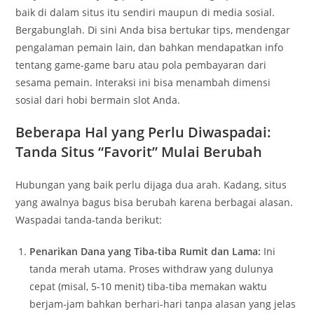
baik di dalam situs itu sendiri maupun di media sosial.
Bergabunglah. Di sini Anda bisa bertukar tips, mendengar
pengalaman pemain lain, dan bahkan mendapatkan info
tentang game-game baru atau pola pembayaran dari
sesama pemain. Interaksi ini bisa menambah dimensi
sosial dari hobi bermain slot Anda.
Beberapa Hal yang Perlu Diwaspadai:
Tanda Situs “Favorit” Mulai Berubah
Hubungan yang baik perlu dijaga dua arah. Kadang, situs
yang awalnya bagus bisa berubah karena berbagai alasan.
Waspadai tanda-tanda berikut:
Penarikan Dana yang Tiba-tiba Rumit dan Lama:
Ini
tanda merah utama. Proses withdraw yang dulunya
cepat (misal, 5-10 menit) tiba-tiba memakan waktu
berjam-jam bahkan berhari-hari tanpa alasan yang jelas