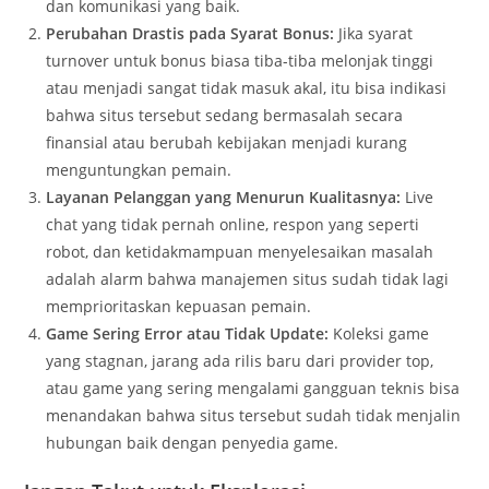
dan komunikasi yang baik.
Perubahan Drastis pada Syarat Bonus:
Jika syarat
turnover untuk bonus biasa tiba-tiba melonjak tinggi
atau menjadi sangat tidak masuk akal, itu bisa indikasi
bahwa situs tersebut sedang bermasalah secara
finansial atau berubah kebijakan menjadi kurang
menguntungkan pemain.
Layanan Pelanggan yang Menurun Kualitasnya:
Live
chat yang tidak pernah online, respon yang seperti
robot, dan ketidakmampuan menyelesaikan masalah
adalah alarm bahwa manajemen situs sudah tidak lagi
memprioritaskan kepuasan pemain.
Game Sering Error atau Tidak Update:
Koleksi game
yang stagnan, jarang ada rilis baru dari provider top,
atau game yang sering mengalami gangguan teknis bisa
menandakan bahwa situs tersebut sudah tidak menjalin
hubungan baik dengan penyedia game.