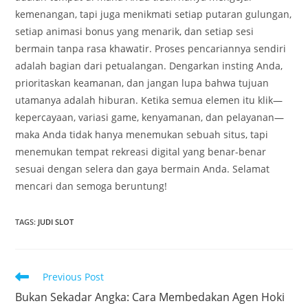
kemenangan, tapi juga menikmati setiap putaran gulungan,
setiap animasi bonus yang menarik, dan setiap sesi
bermain tanpa rasa khawatir. Proses pencariannya sendiri
adalah bagian dari petualangan. Dengarkan insting Anda,
prioritaskan keamanan, dan jangan lupa bahwa tujuan
utamanya adalah hiburan. Ketika semua elemen itu klik—
kepercayaan, variasi game, kenyamanan, dan pelayanan—
maka Anda tidak hanya menemukan sebuah situs, tapi
menemukan tempat rekreasi digital yang benar-benar
sesuai dengan selera dan gaya bermain Anda. Selamat
mencari dan semoga beruntung!
TAGS
:
JUDI SLOT
Read
Previous Post
more
Bukan Sekadar Angka: Cara Membedakan Agen Hoki
articles