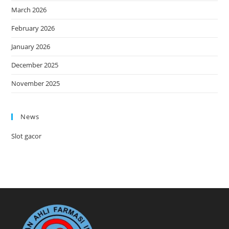
March 2026
February 2026
January 2026
December 2025
November 2025
News
Slot gacor