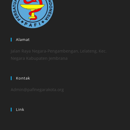
Alamat
Jalan Raya Negara-Pengambengan, Lelateng, Kec.
Negara Kabupaten Jembrana
Kontak
Admin@pafinegarakota.org
Link