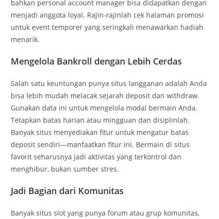
bahkan personal account manager bisa didapatkan dengan
menjadi anggota loyal. Rajin-rajinlah cek halaman promosi
untuk event temporer yang seringkali menawarkan hadiah
menarik.
Mengelola Bankroll dengan Lebih Cerdas
Salah satu keuntungan punya situs langganan adalah Anda
bisa lebih mudah melacak sejarah deposit dan withdraw.
Gunakan data ini untuk mengelola modal bermain Anda.
Tetapkan batas harian atau mingguan dan disiplinlah.
Banyak situs menyediakan fitur untuk mengatur batas
deposit sendiri—manfaatkan fitur ini. Bermain di situs
favorit seharusnya jadi aktivitas yang terkontrol dan
menghibur, bukan sumber stres.
Jadi Bagian dari Komunitas
Banyak situs slot yang punya forum atau grup komunitas,