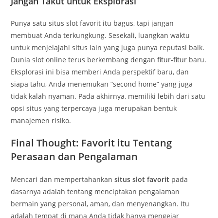
Jangan Takut untuk Eksplorasi
Punya satu situs slot favorit itu bagus, tapi jangan
membuat Anda terkungkung. Sesekali, luangkan waktu
untuk menjelajahi situs lain yang juga punya reputasi baik.
Dunia slot online terus berkembang dengan fitur-fitur baru.
Eksplorasi ini bisa memberi Anda perspektif baru, dan
siapa tahu, Anda menemukan “second home” yang juga
tidak kalah nyaman. Pada akhirnya, memiliki lebih dari satu
opsi situs yang terpercaya juga merupakan bentuk
manajemen risiko.
Final Thought: Favorit itu Tentang
Perasaan dan Pengalaman
Mencari dan mempertahankan
situs slot favorit
pada
dasarnya adalah tentang menciptakan pengalaman
bermain yang personal, aman, dan menyenangkan. Itu
adalah tempat di mana Anda tidak hanya mengejar