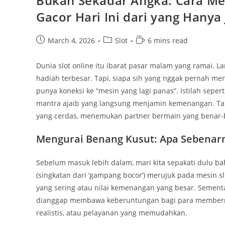
Bukan Sekadar Angka: Cara Me
Gacor Hari Ini dari yang Hanya 
Post
Post
Reading
March 4, 2026
Slot
6 mins read
published:
category:
time:
Dunia slot online itu ibarat pasar malam yang ramai. L
hadiah terbesar. Tapi, siapa sih yang nggak pernah me
punya koneksi ke “mesin yang lagi panas”. Istilah seper
mantra ajaib yang langsung menjamin kemenangan. Tapi,
yang cerdas, menemukan partner bermain yang benar-b
Mengurai Benang Kusut: Apa Sebenarny
Sebelum masuk lebih dalam, mari kita sepakati dulu ba
(singkatan dari ‘gampang bocor’) merujuk pada mesin 
yang sering atau nilai kemenangan yang besar. Sementa
dianggap membawa keberuntungan bagi para membernya,
realistis, atau pelayanan yang memudahkan.