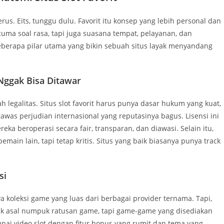
erus. Eits, tunggu dulu. Favorit itu konsep yang lebih personal dan
cuma soal rasa, tapi juga suasana tempat, pelayanan, dan
berapa pilar utama yang bikin sebuah situs layak menyandang
Nggak Bisa Ditawar
legalitas. Situs slot favorit harus punya dasar hukum yang kuat,
was perjudian internasional yang reputasinya bagus. Lisensi ini
ka beroperasi secara fair, transparan, dan diawasi. Selain itu,
main lain, tapi tetap kritis. Situs yang baik biasanya punya track
si
nya koleksi game yang luas dari berbagai provider ternama. Tapi,
ggak asal numpuk ratusan game, tapi game-game yang disediakan
ampai video slot dengan fitur bonus yang rumit dan tema yang