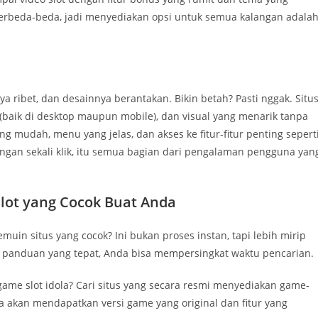
rbeda-beda, jadi menyediakan opsi untuk semua kalangan adala
a ribet, dan desainnya berantakan. Bikin betah? Pasti nggak. Situ
if (baik di desktop maupun mobile), dan visual yang menarik tanpa
 mudah, menu yang jelas, dan akses ke fitur-fitur penting sepert
engan sekali klik, itu semua bagian dari pengalaman pengguna yan
Slot yang Cocok Buat Anda
emuin situs yang cocok? Ini bukan proses instan, tapi lebih mirip
gan panduan yang tepat, Anda bisa mempersingkat waktu pencarian.
ame slot idola? Cari situs yang secara resmi menyediakan game-
a akan mendapatkan versi game yang original dan fitur yang