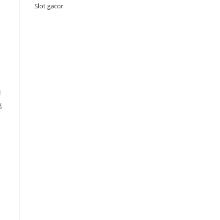
Slot gacor
h
s
i
g