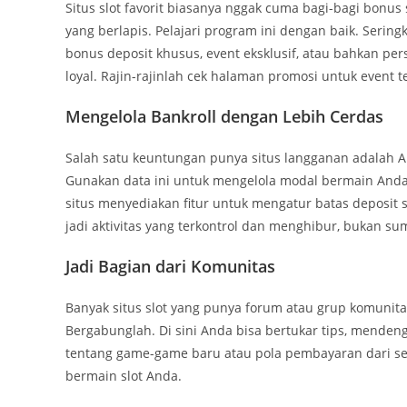
Situs slot favorit biasanya nggak cuma bagi-bagi bonus
yang berlapis. Pelajari program ini dengan baik. Sering
bonus deposit khusus, event eksklusif, atau bahkan p
loyal. Rajin-rajinlah cek halaman promosi untuk event
Mengelola Bankroll dengan Lebih Cerdas
Salah satu keuntungan punya situs langganan adalah A
Gunakan data ini untuk mengelola modal bermain Anda.
situs menyediakan fitur untuk mengatur batas deposit s
jadi aktivitas yang terkontrol dan menghibur, bukan su
Jadi Bagian dari Komunitas
Banyak situs slot yang punya forum atau grup komunitas
Bergabunglah. Di sini Anda bisa bertukar tips, mende
tentang game-game baru atau pola pembayaran dari ses
bermain slot Anda.