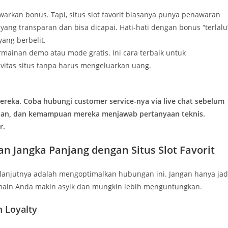
rkan bonus. Tapi, situs slot favorit biasanya punya penawaran
yang transparan dan bisa dicapai. Hati-hati dengan bonus “terlalu
yang berbelit.
mainan demo atau mode gratis. Ini cara terbaik untuk
ivitas situs tanpa harus mengeluarkan uang.
reka. Coba hubungi customer service-nya via live chat sebelum
ahan, dan kemampuan mereka menjawab pertanyaan teknis.
r.
Jangka Panjang dengan Situs Slot Favorit
elanjutnya adalah mengoptimalkan hubungan ini. Jangan hanya jad
 main Anda makin asyik dan mungkin lebih menguntungkan.
 Loyalty