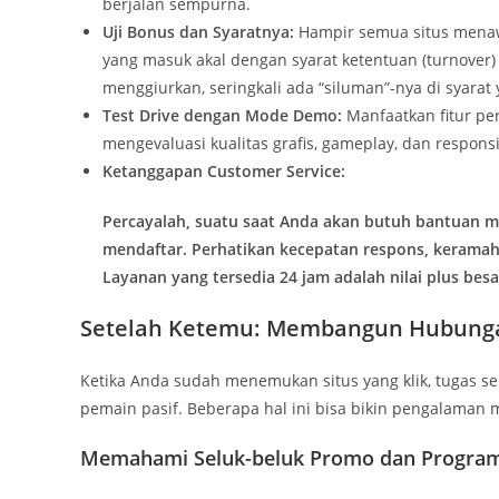
berjalan sempurna.
Uji Bonus dan Syaratnya:
Hampir semua situs menawa
yang masuk akal dengan syarat ketentuan (turnover) 
menggiurkan, seringkali ada “siluman”-nya di syarat 
Test Drive dengan Mode Demo:
Manfaatkan fitur per
mengevaluasi kualitas grafis, gameplay, dan respons
Ketanggapan Customer Service:
Percayalah, suatu saat Anda akan butuh bantuan me
mendaftar. Perhatikan kecepatan respons, keram
Layanan yang tersedia 24 jam adalah nilai plus besa
Setelah Ketemu: Membangun Hubungan 
Ketika Anda sudah menemukan situs yang klik, tugas s
pemain pasif. Beberapa hal ini bisa bikin pengalaman
Memahami Seluk-beluk Promo dan Program