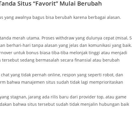
Tanda Situs “Favorit” Mulai Berubah
us yang awalnya bagus bisa berubah karena berbagai alasan.
 tanda merah utama. Proses withdraw yang dulunya cepat (misal, 5
n berhari-hari tanpa alasan yang jelas dan komunikasi yang baik.
urnover untuk bonus biasa tiba-tiba melonjak tinggi atau menjadi
tus tersebut sedang bermasalah secara finansial atau berubah
 chat yang tidak pernah online, respon yang seperti robot, dan
rm bahwa manajemen situs sudah tidak lagi memprioritaskan
ang stagnan, jarang ada rilis baru dari provider top, atau game
dakan bahwa situs tersebut sudah tidak menjalin hubungan baik